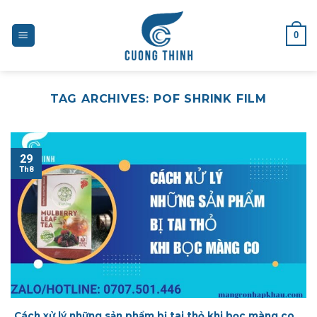
Skip
to
0
content
TAG ARCHIVES:
POF SHRINK FILM
29
Th8
Cách xử lý những sản phẩm bị tai thỏ khi bọc màng co