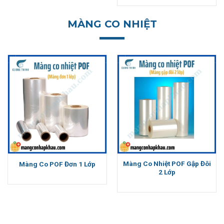
là:
tại
60.000.000₫.
là:
MÀNG CO NHIỆT
45.000.00
Màng Co Nhiệt POF Gập Đôi
Màng Co POF Đơn 1 Lớp
2 Lớp