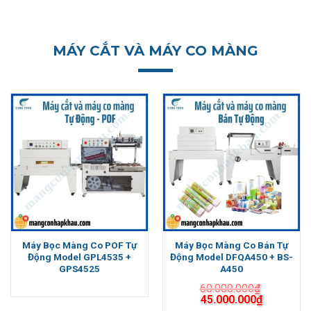
MÁY CẮT VÀ MÁY CO MÀNG
Máy Bọc Màng Co POF Tự
Máy Bọc Màng Co Bán Tự
Động Model GPL4535 +
Động Model DFQA450 + BS-
GPS4525
A450
60.000.000
₫
Giá
Giá
45.000.000
₫
gốc
hiện