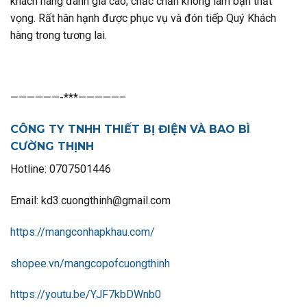
khách hàng đánh giá cao, chắc chắn không làm bạn thất
vọng. Rất hân hạnh được phục vụ và đón tiếp Quý Khách
hàng trong tương lai.
——————-***—————–
CÔNG TY TNHH THIẾT BỊ ĐIỆN VÀ BAO BÌ
CƯỜNG THỊNH
Hotline: 0707501446
Email: kd3.cuongthinh@gmail.com
https://mangconhapkhau.com/
shopee.vn/mangcopofcuongthinh
https://youtu.be/YJF7kbDWnb0