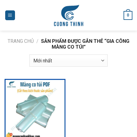
Skip
to
0
content
TRANG CHỦ
/
SẢN PHẨM ĐƯỢC GẮN THẺ “GIA CÔNG
MÀNG CO TÚI”