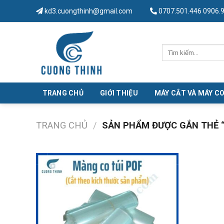
Skip
kd3.cuongthinh@gmail.com
0707.501.446 0906.
to
content
Tìm
kiếm:
TRANG CHỦ
GIỚI THIỆU
MÁY CẮT VÀ MÁY C
TRANG CHỦ
/
SẢN PHẨM ĐƯỢC GẮN THẺ “