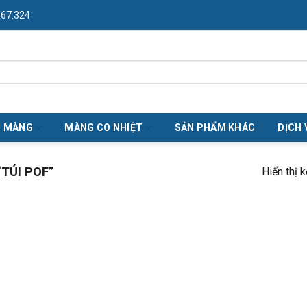
967.324
O MÀNG
MÀNG CO NHIỆT
SẢN PHẨM KHÁC
DỊCH 
TÚI POF”
Hiển thị 