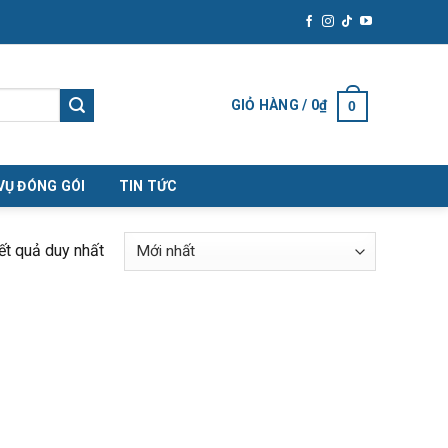
GIỎ HÀNG /
0
₫
0
VỤ ĐÓNG GÓI
TIN TỨC
kết quả duy nhất