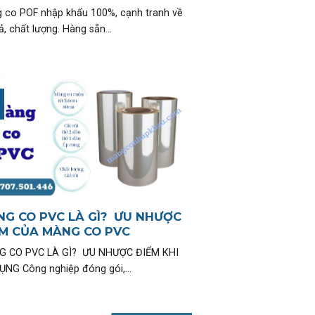
 co POF nhập khẩu 100%, cạnh tranh về
ả, chất lượng. Hàng sẵn...
G CO PVC LÀ GÌ? ƯU NHƯỢC
M CỦA MÀNG CO PVC
 CO PVC LÀ GÌ? ƯU NHƯỢC ĐIỂM KHI
ỤNG Công nghiệp đóng gói,...