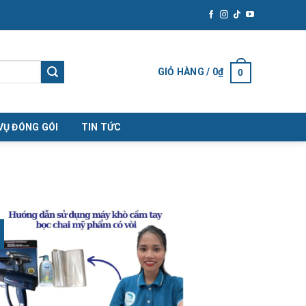
GIỎ HÀNG /
0
₫
0
VỤ ĐÓNG GÓI
TIN TỨC