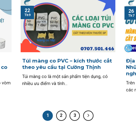
22
26
Th9
Th7
Túi màng co PVC – kích thước cắt
Địa
 co
theo yêu cầu tại Cường Thịnh
Nhữ
ngh
Túi màng co là một sản phẩm tiện dụng, có
p vòm
Trên
nhiều ưu điểm và tính...
các 
1
2
3