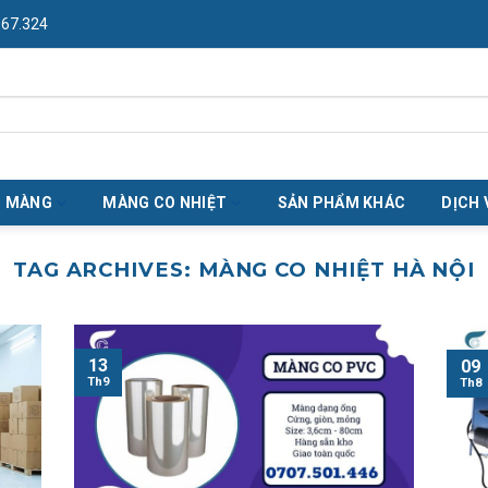
967.324
O MÀNG
MÀNG CO NHIỆT
SẢN PHẨM KHÁC
DỊCH 
TAG ARCHIVES:
MÀNG CO NHIỆT HÀ NỘI
13
09
Th9
Th8