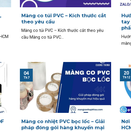
,
Màng co túi PVC – Kích thước cắt
Hướ
theo yêu cầu
tay
phẩ
Màng co túi PVC – Kích thước cắt theo yêu
 HCM
Hướn
cầu Màng co túi PVC...
màng
20
04
Th12
Th7
OF
Màng co nhiệt PVC bọc lốc – Giải
Nơi
pháp đóng gói hàng khuyến mại
HCM