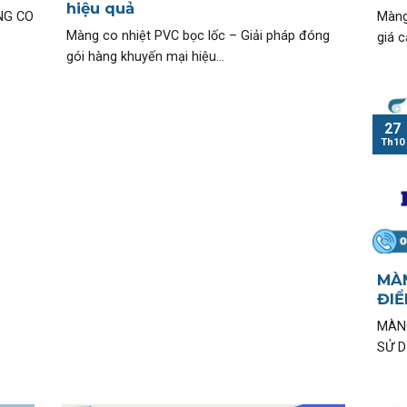
hiệu quả
NG CO
Màng
Màng co nhiệt PVC bọc lốc – Giải pháp đóng
giá c
gói hàng khuyến mại hiệu...
27
Th10
MÀN
ĐIỂ
MÀNG
SỬ D