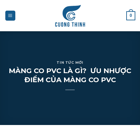
Skip
to
0
content
TIN TỨC MỚI
MÀNG CO PVC LÀ GÌ? ƯU NHƯỢC
ĐIỂM CỦA MÀNG CO PVC