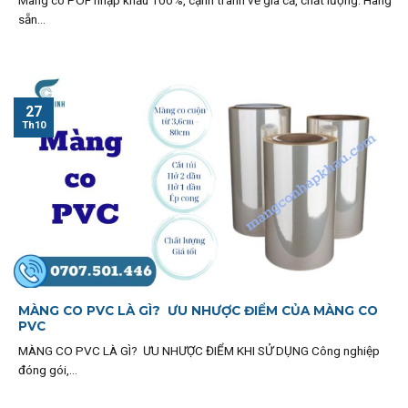
Màng co POF nhập khẩu 100%, cạnh tranh về giá cả, chất lượng. Hàng
sẵn...
27
Th10
MÀNG CO PVC LÀ GÌ? ƯU NHƯỢC ĐIỂM CỦA MÀNG CO
PVC
MÀNG CO PVC LÀ GÌ? ƯU NHƯỢC ĐIỂM KHI SỬ DỤNG Công nghiệp
đóng gói,...