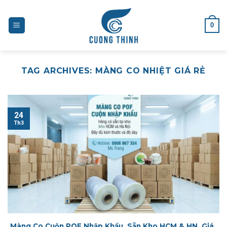
Skip
to
0
content
TAG ARCHIVES:
MÀNG CO NHIỆT GIÁ RẺ
24
Th3
Màng Co Cuộn POF Nhập Khẩu, Sẵn Kho HCM & HN, Giá