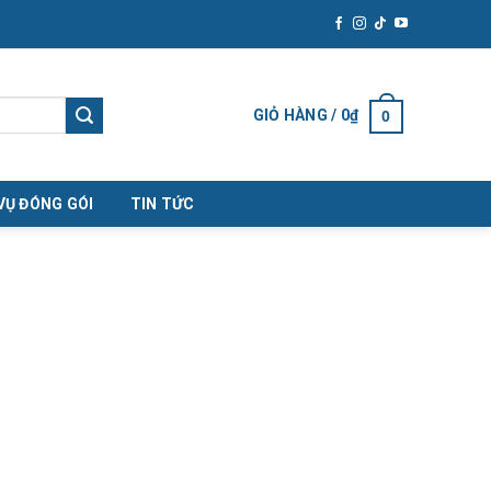
GIỎ HÀNG /
0
₫
0
VỤ ĐÓNG GÓI
TIN TỨC