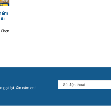
Phẩm
Bì
 Chọn
n gọi lại. Xin cám ơn!