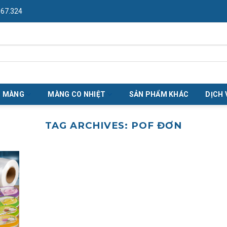
967.324
O MÀNG
MÀNG CO NHIỆT
SẢN PHẨM KHÁC
DỊCH 
TAG ARCHIVES:
POF ĐƠN