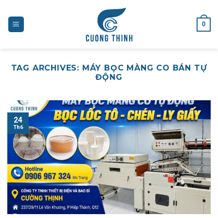
Skip
to
0
content
TAG ARCHIVES:
MÁY BỌC MÀNG CO BÁN TỰ
ĐỘNG
24
Th6