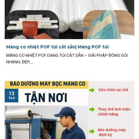
Màng co nhiệt POF túi cắt sẵn| Màng POF túi
MÀNG CO NHIỆT POF DẠNG TÚI CẮT SẴN – GIẢI PHÁP ĐÓNG GÓI
NHANH, ĐẸP,...
13
Th9