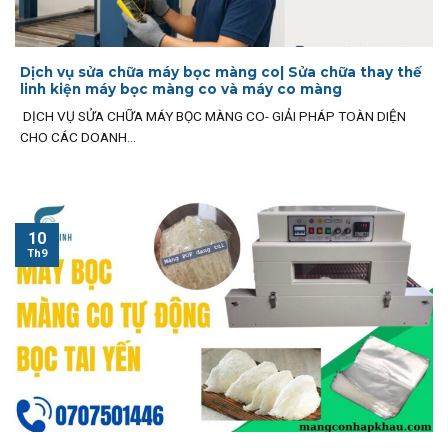
Dịch vụ sửa chữa máy bọc màng co| Sửa chữa thay thế
linh kiện máy bọc màng co và máy co màng
DỊCH VỤ SỬA CHỮA MÁY BỌC MÀNG CO- GIẢI PHÁP TOÀN DIỆN
CHO CÁC DOANH...
10
Th9