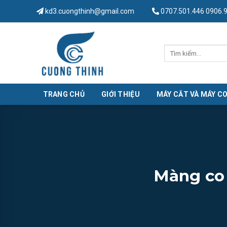
Skip
kd3.cuongthinh@gmail.com
0707.501.446 0906.
to
content
Tìm
kiếm:
TRANG CHỦ
GIỚI THIỆU
MÁY CẮT VÀ MÁY C
Màng co 