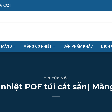
967.324
O MÀNG
MÀNG CO NHIỆT
SẢN PHẨM KHÁC
DỊCH 
TIN TỨC MỚI
nhiệt POF túi cắt sẵn| Màn