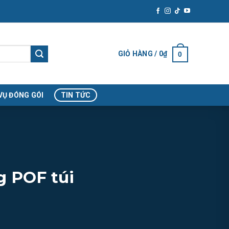
GIỎ HÀNG /
0
₫
0
VỤ ĐÓNG GÓI
TIN TỨC
g POF túi