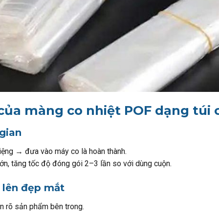
 của màng co nhiệt POF dạng túi 
 gian
ệng → đưa vào máy co là hoàn thành.
n, tăng tốc độ đóng gói 2–3 lần so với dùng cuộn.
c lên đẹp mắt
ìn rõ sản phẩm bên trong.