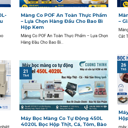
0L-
Màng Co POF An Toàn Thực Phẩm
Màn
u
– Lựa Chọn Hàng Đầu Cho Bao Bì
– G
Hộp Kem
Màng
ho
Màng Co POF An Toàn Thực Phẩm – Lựa Chọn
Cắt T
Hàng Đầu Cho Bao Bì...
26
Th5
21
Th4
Máy
N
Máy Bọc Màng Co Tự Động 450L
Hộp
4020L Bọc Hộp Thịt, Cá, Tôm, Bào
nhiệt
máy 