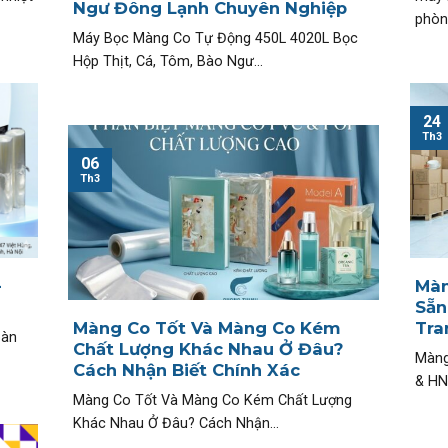
Ngư Đông Lạnh Chuyên Nghiệp
phòng
Máy Bọc Màng Co Tự Động 450L 4020L Bọc
Hộp Thịt, Cá, Tôm, Bào Ngư...
24
Th3
06
Th3
–
Màn
Sẵn
Màng Co Tốt Và Màng Co Kém
Tra
oàn
Chất Lượng Khác Nhau Ở Đâu?
Màng
Cách Nhận Biết Chính Xác
& HN
Màng Co Tốt Và Màng Co Kém Chất Lượng
Khác Nhau Ở Đâu? Cách Nhận...