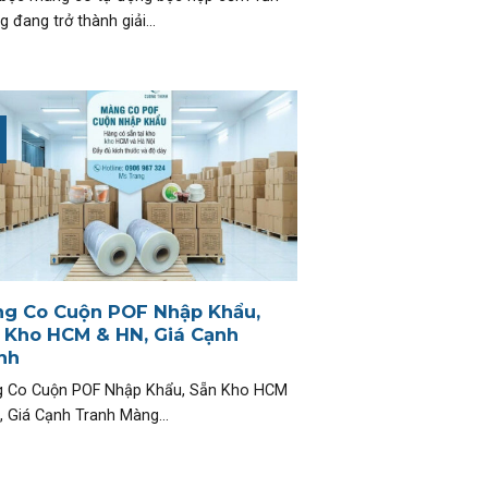
 đang trở thành giải...
g Co Cuộn POF Nhập Khẩu,
 Kho HCM & HN, Giá Cạnh
nh
 Co Cuộn POF Nhập Khẩu, Sẵn Kho HCM
, Giá Cạnh Tranh Màng...