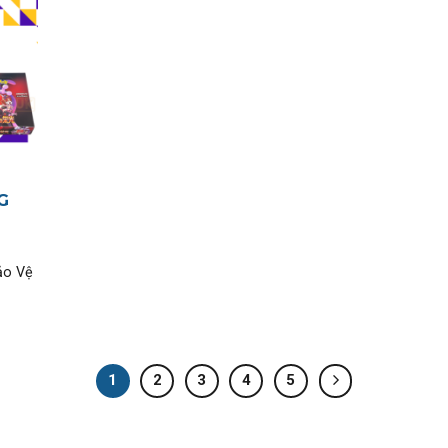
G
ảo Vệ
1
2
3
4
5