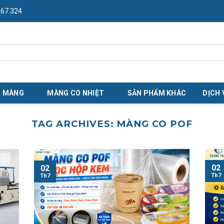
967.324
O MÀNG
MÀNG CO NHIỆT
SẢN PHẨM KHÁC
DỊCH 
TAG ARCHIVES:
MÀNG CO POF
02
02
Th7
Th7