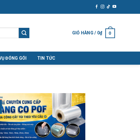
GIỎ HÀNG /
0
₫
0
VỤ ĐÓNG GÓI
TIN TỨC