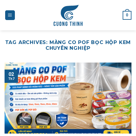
Skip
to
0
content
TAG ARCHIVES:
MÀNG CO POF BỌC HỘP KEM
CHUYÊN NGHIỆP
02
Th7