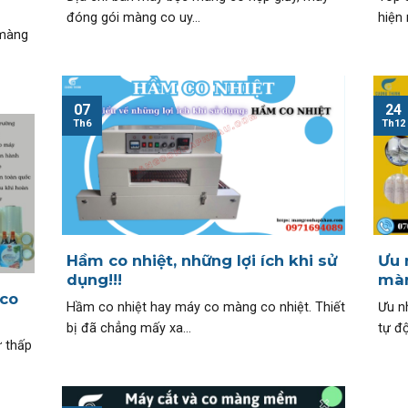
đóng gói màng co uy...
hiện 
 màng
07
24
Th6
Th12
Hầm co nhiệt, những lợi ích khi sử
Ưu 
dụng!!!
màn
co
Hầm co nhiệt hay máy co màng co nhiệt. Thiết
Ưu n
bị đã chẳng mấy xa...
tự đ
ư thấp