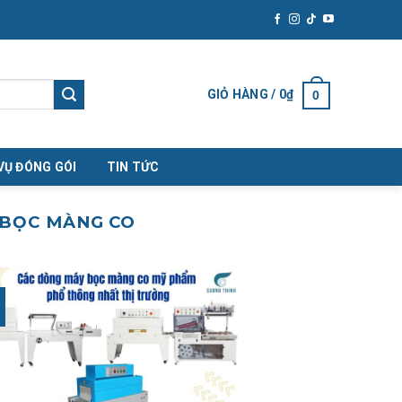
GIỎ HÀNG /
0
₫
0
VỤ ĐÓNG GÓI
TIN TỨC
 BỌC MÀNG CO