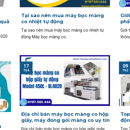
Tại sao nên mua máy bọc màng
Giớ
 quả
co nhiệt tự động
phẩ
Tại sao nên mua máy bọc màng co nhiệt tự
Giới
4020
động Máy bọc màng co...
thông
17
09
Th4
Th3
Địa chỉ bán máy bọc màng co hộp
Top
giấy, máy đóng gói màng co uy tín
độn
n
Địa chỉ bán máy bọc màng co hộp giấy, máy
Top 