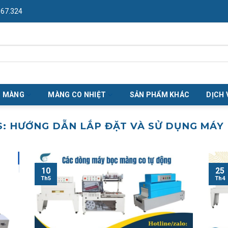
967.324
O MÀNG
MÀNG CO NHIỆT
SẢN PHẨM KHÁC
DỊCH 
S:
HƯỚNG DẪN LẮP ĐẶT VÀ SỬ DỤNG MÁY
10
25
Th5
Th4