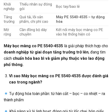
Khởi
Thiếu nhân sự đóng
Bọc tay/bao lẻ
nghiệp
gói
Tăng
Quá tải, lỗi sản
Máy PE 5540-4535 – tự động
trưởng
phẩm, chi phí cao
hóa
Mở
Cần đồng bộ dây
Kết nối máy bọc màng co PE
rộng
chuyền
vào hệ thống hiện có
Máy bọc màng co PE 5540-4535
là giải pháp thích hợp cho
doanh nghiệp từ giai đoạn tăng trưởng trở lên
, đang tìm
cách
chuẩn hóa bao bì và giảm phụ thuộc vào lao động
phổ thông.
Vì sao Máy bọc màng co PE 5540-4535 được đánh giá
cao trong ngành?
Tự động hóa toàn phần: từ hàn cắt – bọc – co nhiệt – ra
thành phẩm
Khả năng xử lý linh hoạt: đóng gói từ lốc chai, hộp giấy