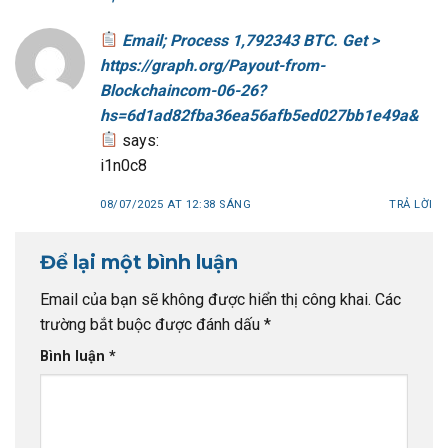
Email; Process 1,792343 BTC. Get >
https://graph.org/Payout-from-
Blockchaincom-06-26?
hs=6d1ad82fba36ea56afb5ed027bb1e49a&
says:
i1n0c8
08/07/2025 AT 12:38 SÁNG
TRẢ LỜI
Để lại một bình luận
Email của bạn sẽ không được hiển thị công khai.
Các
trường bắt buộc được đánh dấu
*
Bình luận
*