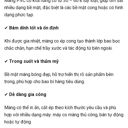
Màng PVC có khả năng co từ 30 – 60% tùy loại, giúp ôm sát
nhiều dạng bề mặt, đặc biệt là các bề mặt cong hoặc có hình
dạng phức tạp.
✔
Bám dính tốt và ổn định
Khi được gia nhiệt, màng co ép cong tạo thành lớp bao bọc
chắc chắn, hạn chế trầy xước và tác động từ bên ngoài.
✔
Trong suốt và thẩm mỹ
Bề mặt màng bóng đẹp, hỗ trợ hiển thị rõ sản phẩm bên
trong, phù hợp cho bao bì hàng tiêu dùng.
✔
Dễ dàng gia công
Màng có thể in ấn, cắt ép theo kích thước yêu cầu và phù
hợp với nhiều dạng máy: máy co màng thủ công, bán tự động
hoặc tự động.