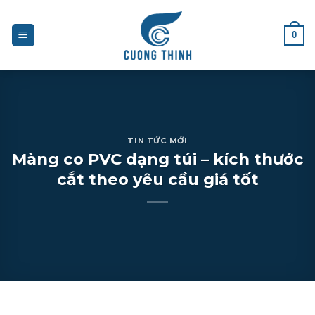
Skip
to
0
content
TIN TỨC MỚI
Màng co PVC dạng túi – kích thước
cắt theo yêu cầu giá tốt