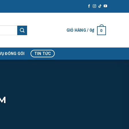
GIỎ HÀNG /
0
₫
0
VỤ ĐÓNG GÓI
TIN TỨC
ẨM