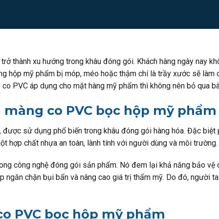
trở thành xu hướng trong khâu đóng gói. Khách hàng ngày nay kh
ng hộp mỹ phẩm bị móp, méo hoặc thậm chí là trầy xước sẽ làm c
 co PVC áp dụng cho mặt hàng mỹ phẩm thì không nên bỏ qua bài
m màng co PVC bọc hộp mỹ phẩm
, được sử dụng phổ biến trong khâu đóng gói hàng hóa. Đặc biệt
 hợp chất nhựa an toàn, lành tính với người dùng và môi trường
ong công nghệ đóng gói sản phẩm. Nó đem lại khả năng bảo vệ 
 ngăn chặn bụi bẩn và nâng cao giá trị thẩm mỹ. Do đó, người t
co PVC bọc hộp mỹ phẩm