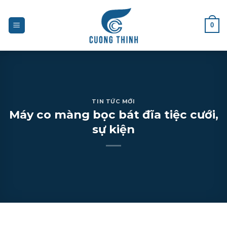
Skip
to
0
content
TIN TỨC MỚI
Máy co màng bọc bát đĩa tiệc cưới,
sự kiện