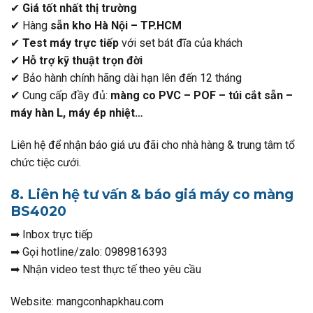
✔
Giá tốt nhất thị trường
✔ Hàng
sẵn kho Hà Nội – TP.HCM
✔
Test máy trực tiếp
với set bát đĩa của khách
✔
Hỗ trợ kỹ thuật trọn đời
✔ Bảo hành chính hãng dài hạn lên đến 12 tháng
✔ Cung cấp đầy đủ:
màng co PVC – POF – túi cắt sẵn –
máy hàn L, máy ép nhiệt…
Liên hệ để nhận báo giá ưu đãi cho nhà hàng & trung tâm tổ
chức tiệc cưới.
8. Liên hệ tư vấn & báo giá máy co màng
BS4020
➡ Inbox trực tiếp
➡ Gọi hotline/zalo: 0989816393
➡ Nhận video test thực tế theo yêu cầu
Website: mangconhapkhau.com