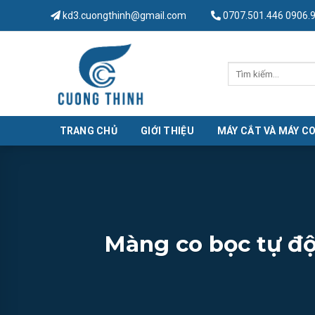
Skip
kd3.cuongthinh@gmail.com
0707.501.446 0906.
to
content
Tìm
kiếm:
TRANG CHỦ
GIỚI THIỆU
MÁY CẮT VÀ MÁY C
Màng co bọc tự độ