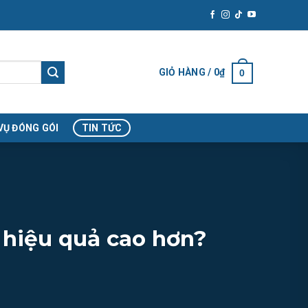
GIỎ HÀNG /
0
₫
0
VỤ ĐÓNG GÓI
TIN TỨC
 hiệu quả cao hơn?