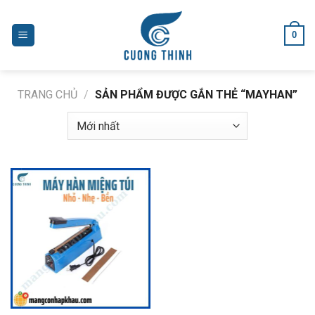
Skip
to
0
content
TRANG CHỦ
/
SẢN PHẨM ĐƯỢC GẮN THẺ “MAYHAN”