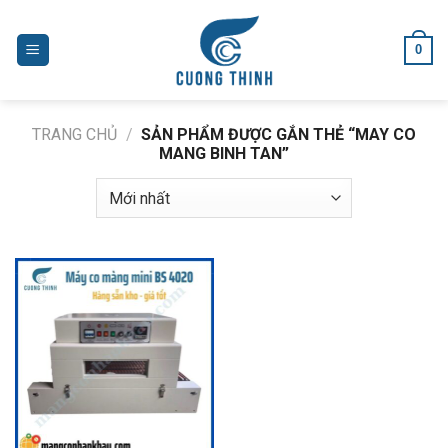
Skip
to
0
content
TRANG CHỦ
/
SẢN PHẨM ĐƯỢC GẮN THẺ “MAY CO
MANG BINH TAN”