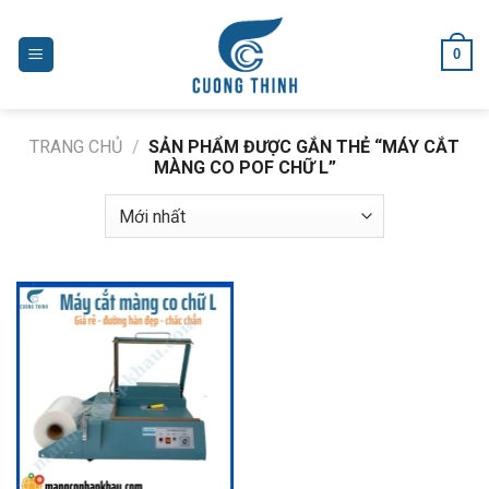
Skip
to
0
content
TRANG CHỦ
/
SẢN PHẨM ĐƯỢC GẮN THẺ “MÁY CẮT
MÀNG CO POF CHỮ L”