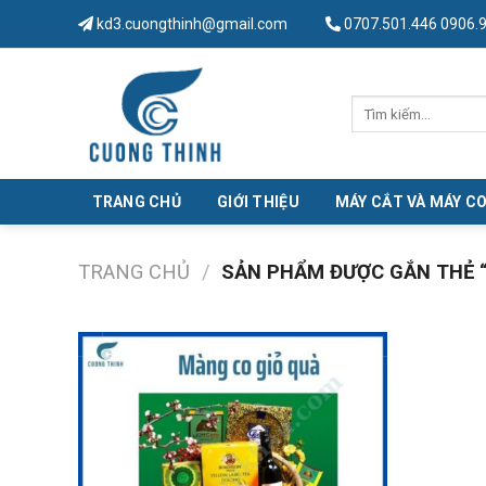
Skip
kd3.cuongthinh@gmail.com
0707.501.446 0906.
to
content
Tìm
kiếm:
TRANG CHỦ
GIỚI THIỆU
MÁY CẮT VÀ MÁY C
TRANG CHỦ
/
SẢN PHẨM ĐƯỢC GẮN THẺ 