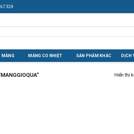
967.324
O MÀNG
MÀNG CO NHIỆT
SẢN PHẨM KHÁC
DỊCH 
“MANGGIOQUA”
Hiển thị 