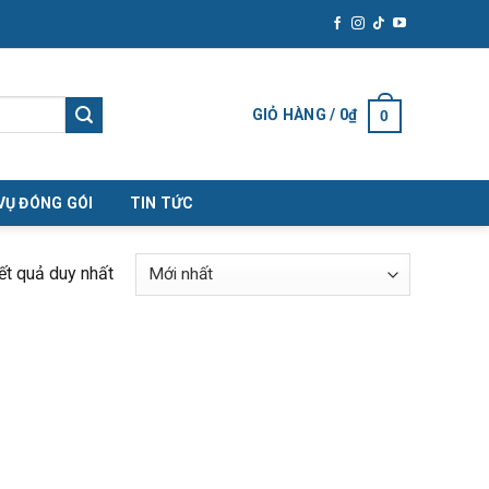
GIỎ HÀNG /
0
₫
0
VỤ ĐÓNG GÓI
TIN TỨC
kết quả duy nhất