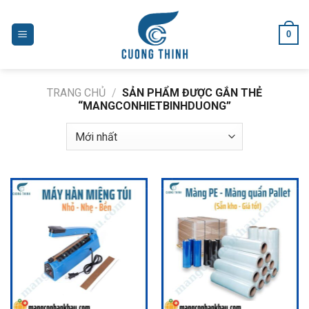
Skip
to
0
content
TRANG CHỦ
/
SẢN PHẨM ĐƯỢC GẮN THẺ
“MANGCONHIETBINHDUONG”