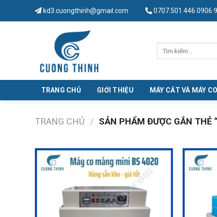
Skip
kd3.cuongthinh@gmail.com
0707.501.446 0906.
to
content
Tìm
kiếm:
TRANG CHỦ
GIỚI THIỆU
MÁY CẮT VÀ MÁY C
TRANG CHỦ
/
SẢN PHẨM ĐƯỢC GẮN THẺ “