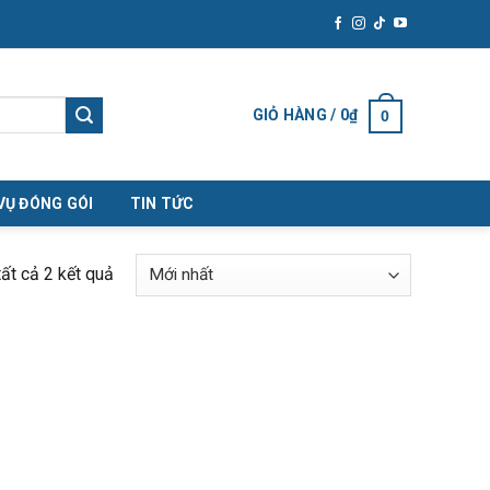
GIỎ HÀNG /
0
₫
0
VỤ ĐÓNG GÓI
TIN TỨC
Được
tất cả 2 kết quả
sắp
xếp
theo
mới
nhất