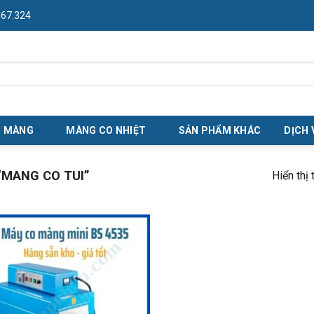
967.324
O MÀNG
MÀNG CO NHIỆT
SẢN PHẨM KHÁC
DỊCH 
MANG CO TUI”
Hiển thị 