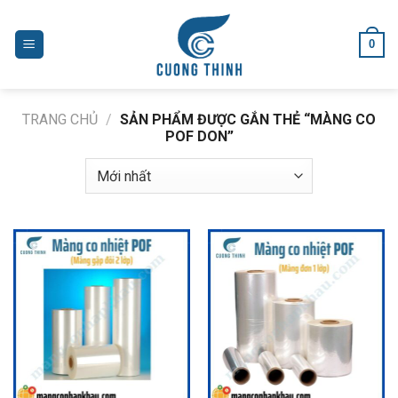
Skip
to
0
content
TRANG CHỦ
/
SẢN PHẨM ĐƯỢC GẮN THẺ “MÀNG CO
POF DON”