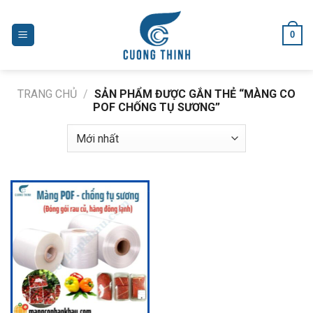
Skip
to
0
content
TRANG CHỦ
/
SẢN PHẨM ĐƯỢC GẮN THẺ “MÀNG CO
POF CHỐNG TỤ SƯƠNG”