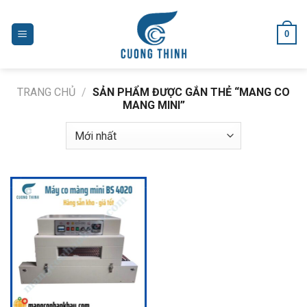
Skip
to
0
content
TRANG CHỦ
/
SẢN PHẨM ĐƯỢC GẮN THẺ “MANG CO
MANG MINI”