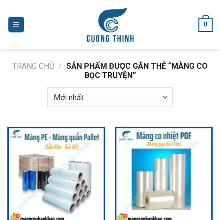
Skip
to
0
content
TRANG CHỦ
/
SẢN PHẨM ĐƯỢC GẮN THẺ “MÀNG CO
BỌC TRUYỆN”