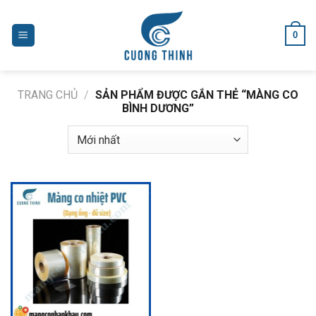
Skip
to
0
content
TRANG CHỦ
/
SẢN PHẨM ĐƯỢC GẮN THẺ “MÀNG CO
BÌNH DƯƠNG”