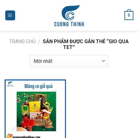
Skip
to
0
content
TRANG CHỦ
/
SẢN PHẨM ĐƯỢC GẮN THẺ “GIO QUA
TET”