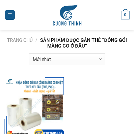
Skip
to
0
content
TRANG CHỦ
/
SẢN PHẨM ĐƯỢC GẮN THẺ “ĐÓNG GÓI
MÀNG CO Ở ĐÂU”