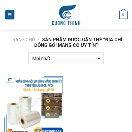
Skip
to
0
content
TRANG CHỦ
/
SẢN PHẨM ĐƯỢC GẮN THẺ “ĐỊA CHỈ
ĐÓNG GÓI MÀNG CO UY TÍN”