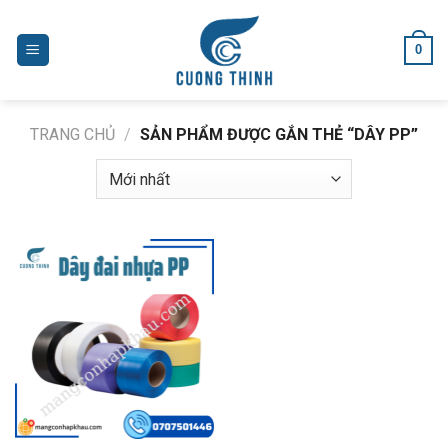
Skip
to
0
content
TRANG CHỦ
/
SẢN PHẨM ĐƯỢC GẮN THẺ “DÂY PP”