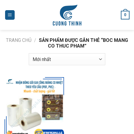
Skip
to
0
content
TRANG CHỦ
/
SẢN PHẨM ĐƯỢC GẮN THẺ “BOC MANG
CO THUC PHAM”