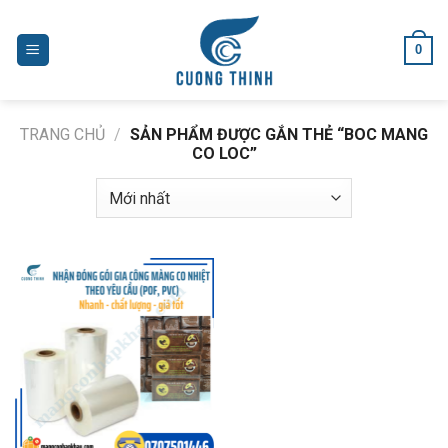
Skip
to
0
content
TRANG CHỦ
/
SẢN PHẨM ĐƯỢC GẮN THẺ “BOC MANG
CO LOC”