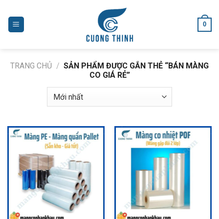
Skip
to
0
content
TRANG CHỦ
/
SẢN PHẨM ĐƯỢC GẮN THẺ “BÁN MÀNG
CO GIÁ RẺ”