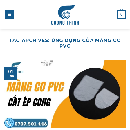
Skip
to
0
content
TAG ARCHIVES:
ỨNG DỤNG CỦA MÀNG CO
PVC
01
Th6