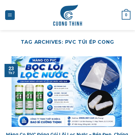
Skip
to
0
content
TAG ARCHIVES:
PVC TÚI ÉP CONG
23
Th7
Màng Co PVC Đóng Gói Lõi Lọc Nước – Bền Đẹp, Chống