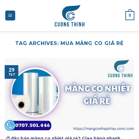
Skip
to
0
content
TAG ARCHIVES:
MUA MÀNG CO GIÁ RẺ
29
Th7
Ở đâu bán màng co nhiệt giá rẻ? Giao hàng nhanh