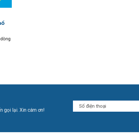
hổ
 dòng
n gọi lại. Xin cám ơn!