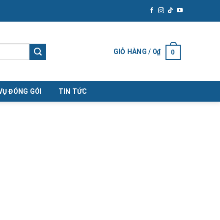
GIỎ HÀNG /
0
₫
0
VỤ ĐÓNG GÓI
TIN TỨC