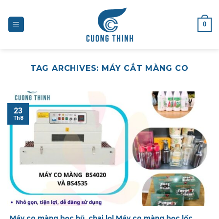
Skip
to
0
content
TAG ARCHIVES:
MÁY CẮT MÀNG CO
23
Th8
Máy co màng bọc hũ, chai lọ| Máy co màng bọc lốc