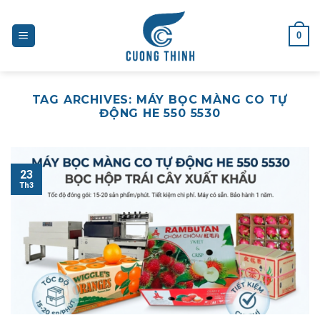
Skip
to
0
content
TAG ARCHIVES:
MÁY BỌC MÀNG CO TỰ
ĐỘNG HE 550 5530
23
Th3