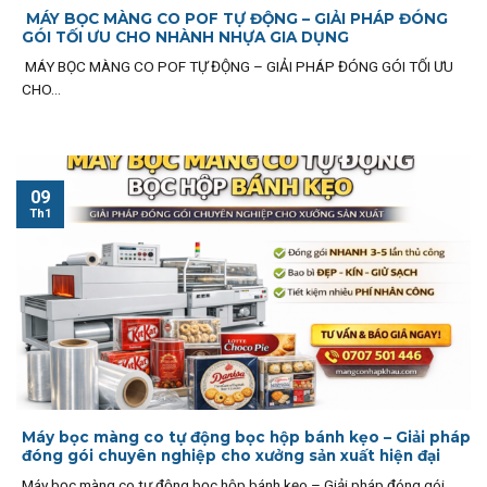
MÁY BỌC MÀNG CO POF TỰ ĐỘNG – GIẢI PHÁP ĐÓNG
GÓI TỐI ƯU CHO NHÀNH NHỰA GIA DỤNG
MÁY BỌC MÀNG CO POF TỰ ĐỘNG – GIẢI PHÁP ĐÓNG GÓI TỐI ƯU
CHO...
09
Th1
Máy bọc màng co tự động bọc hộp bánh kẹo – Giải pháp
đóng gói chuyên nghiệp cho xưởng sản xuất hiện đại
Máy bọc màng co tự động bọc hộp bánh kẹo – Giải pháp đóng gói...