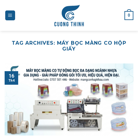
Skip
to
0
content
TAG ARCHIVES:
MÁY BỌC MÀNG CO HỘP
GIẤY
16
Th4