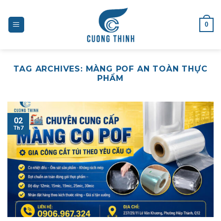
Skip
to
0
content
TAG ARCHIVES:
MÀNG POF AN TOÀN THỰC
PHẨM
02
Th7