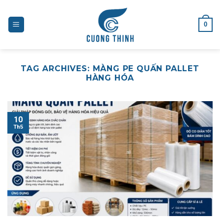
Skip
to
0
content
TAG ARCHIVES:
MÀNG PE QUẤN PALLET
HÀNG HÓA
10
Th5