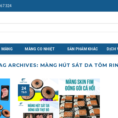
967.324
O MÀNG
MÀNG CO NHIỆT
SẢN PHẨM KHÁC
DỊCH 
AG ARCHIVES:
MÀNG HÚT SÁT DA TÔM RI
24
Th9