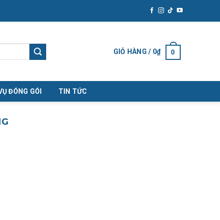
GIỎ HÀNG /
0
₫
0
VỤ ĐÓNG GÓI
TIN TỨC
NG