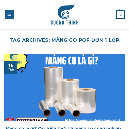
Skip
to
0
content
TAG ARCHIVES:
MÀNG CO POF ĐƠN 1 LỚP
16
Th9
Màng co là gì? Các kiến thức về màng co công nghiệp