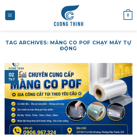
Skip
to
0
content
TAG ARCHIVES:
MÀNG CO POF CHẠY MÁY TỰ
ĐỘNG
02
Th7